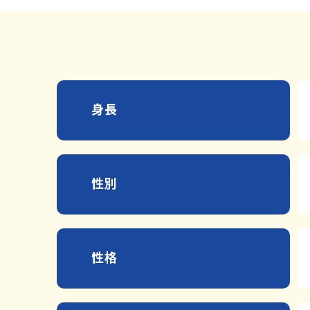
身長
性別
性格